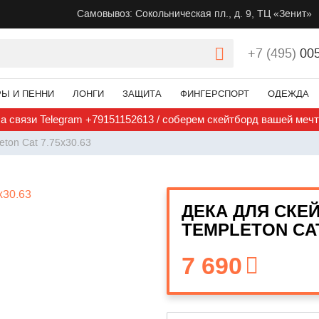
Самовывоз: Сокольническая пл., д. 9, ТЦ «Зенит»
+7 (495)
00
РЫ И ПЕННИ
ЛОНГИ
ЗАЩИТА
ФИНГЕРСПОРТ
ОДЕЖДА
а связи Telegram +79151152613 / соберем скейтборд вашей меч
eton Cat 7.75x30.63
ДЕКА ДЛЯ СКЕЙ
TEMPLETON CAT
7 690