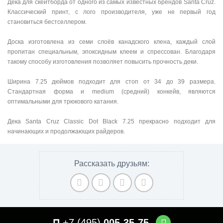
Дека для скейтборда от одного из самых известных брендов Santa Cruz.
Классический принт, с лого производителя, уже не первый год
становиться бестселлером.
Доска изготовлена из семи слоёв канадского клена, каждый слой
пропитан специальным, эпоксидным клеем и спрессован. Благодаря
такому способу изготовления позволяет повысить прочность деки.
Ширина 7.25 дюймов подходит для стоп от 34 до 39 размера.
Стандартная форма и medium (средний) конкейв, являются
оптимальными для трюкового катания.
Дека Santa Cruz Classic Dot Black 7.25 прекрасно подходит для
начинающих и продолжающих райдеров.
Рассказать друзьям:
+7 (495)
005-35-75