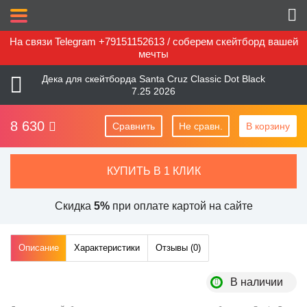
На связи Telegram +79151152613 / соберем скейтборд вашей
мечты
Дека для скейтборда Santa Cruz Classic Dot Black
7.25 2026
8 630
Сравнить
Не сравн.
В корзину
КУПИТЬ В 1 КЛИК
Скидка
5%
при оплате картой на сайте
Описание
Характеристики
Отзывы (
0
)
В наличии