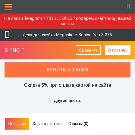
На связи Telegram +79151152613 / соберем скейтборд вашей
мечты
Дека для скейта Megaskate Behind You 8.375
6 490
Сравнить
В корзину
КУПИТЬ В 1 КЛИК
Скидка
5%
при оплате картой на сайте
Другие цвета:
Описание
Характеристики
Отзывы (
0
)