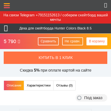
На связи Telegram +79151152613 / соберем скейтборд вашей
мечты
Дека для скейтборда Hunter Colors Black 8.5
5 790
Сравнить
Не сравн.
В корзину
КУПИТЬ В 1 КЛИК
Скидка
при оплате картой на сайте
5%
Описание
Характеристики
Отзывы (
0
)
Под заказ