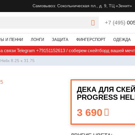
Самовывоз: Сокольническая пл., д. 9, ТЦ «Зенит»
+7 (495)
00
РЫ И ПЕННИ
ЛОНГИ
ЗАЩИТА
ФИНГЕРСПОРТ
ОДЕЖДА
а связи Telegram +79151152613 / соберем скейтборд вашей меч
Helix 8.25 x 31.75
ДЕКА ДЛЯ СКЕ
PROGRESS HELIX
3 690