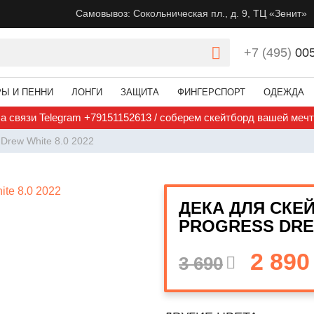
Самовывоз: Сокольническая пл., д. 9, ТЦ «Зенит»
+7 (495)
00
РЫ И ПЕННИ
ЛОНГИ
ЗАЩИТА
ФИНГЕРСПОРТ
ОДЕЖДА
а связи Telegram +79151152613 / соберем скейтборд вашей меч
 Drew White 8.0 2022
ДЕКА ДЛЯ СКЕ
PROGRESS DREW
2 890
3 690