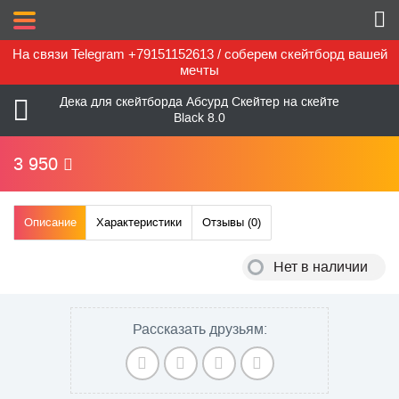
На связи Telegram +79151152613 / соберем скейтборд вашей
мечты
Дека для скейтборда Абсурд Скейтер на скейте
Black 8.0
3 950
Описание
Характеристики
Отзывы (
0
)
Нет в наличии
Рассказать друзьям: