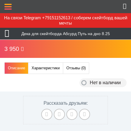
На связи Telegram +79151152613 / соберем скейтборд вашей
мечты
Дека для скейтборда Абсурд Путь на дно 8.25
3 950
Описание
Характеристики
Отзывы (
0
)
Нет в наличии
Рассказать друзьям: