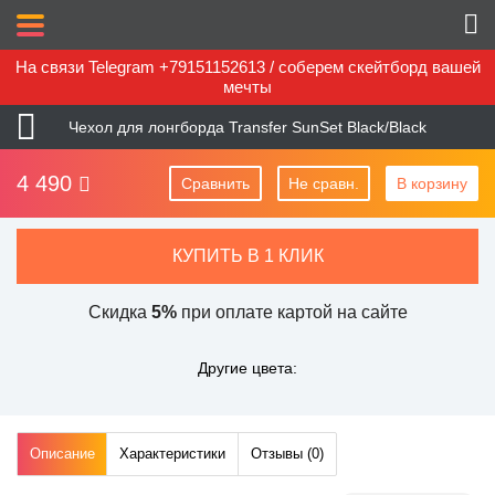
На связи Telegram +79151152613 / соберем скейтборд вашей
мечты
Чехол для лонгборда Transfer SunSet Black/Black
4 490
Сравнить
Не сравн.
В корзину
КУПИТЬ В 1 КЛИК
Скидка
5%
при оплате картой на сайте
Другие цвета:
Описание
Характеристики
Отзывы (
0
)