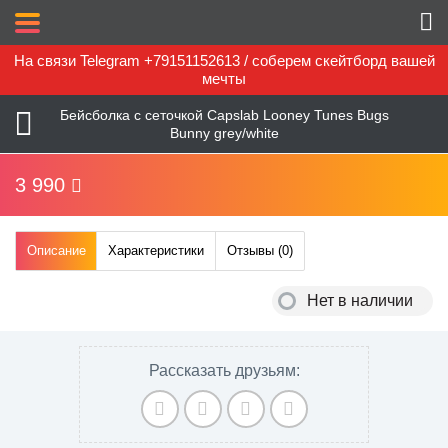
На связи Telegram +79151152613 / соберем скейтборд вашей
мечты
Бейсболка с сеточкой Capslab Looney Tunes Bugs
Bunny grey/white
3 990
Описание
Характеристики
Отзывы (
0
)
Нет в наличии
Рассказать друзьям: